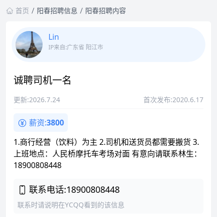
首页
阳春招聘信息
阳春招聘内容
Lin
IP来自:广东省 阳江市
诚聘司机一名
更新:2026.7.24
首次发布:2020.6.17
薪资:
3800
1.商行经营（饮料）为主 2.司机和送货员都需要搬货 3.
上班地点：人民桥摩托车考场对面 有意向请联系林生：
18900808448
联系电话:18900808448
联系时请说明在YCQQ看到的该信息